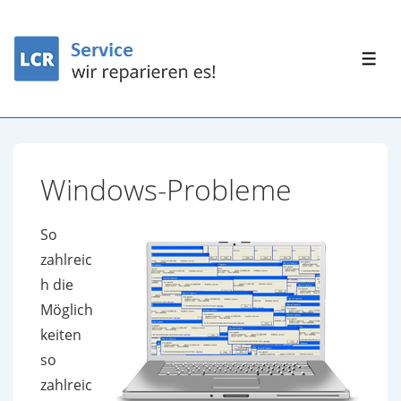
↓
Zum
Inhalt
ME
Windows-Probleme
So
zahlreic
h die
Möglich
keiten
so
zahlreic