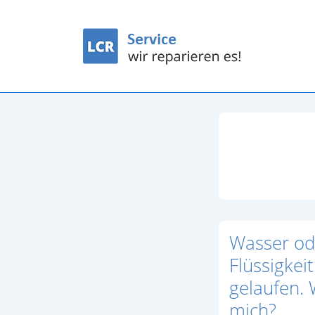
↓
Zum
Inhalt
Wasser od
Flüssigkei
gelaufen. 
mich?