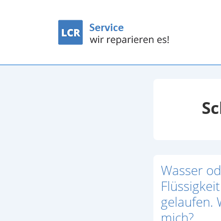
↓
Zum
Inhalt
Sc
Wasser od
Flüssigkei
gelaufen. 
mich?